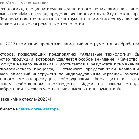
нии «Алмазные технологии»
хнологии», специализирующаяся на изготовлении алмазного инс
 выставке «Мир стекла», представляя широкую линейку сложно-п
 При производстве алмазного инструмента применяются лучшие р
ующие и самые современные технологии.
ла-2023» компания представит алмазный инструмент для обработки
торов, позволяющих предприятию «Алмазные технологии» б
чество продукции, которому уделяется особое внимание. «Качество
 фокусе нашего внимания и достигается в результате применени
хнологического процесса, – отмечают представители компани
ваем алмазный инструмент по индивидуальным чертежам заказчи
менного металлорежущего оборудования. Весь цикл от заго
нашем собственном производстве. Ждем на нашем стенде
иобретении высококачественных алмазных инструментов!»
авке «Мир стекла-2023»!
билет на
сайте организатора
.