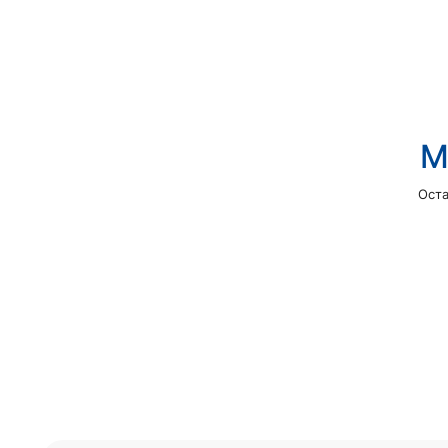
М
Оста