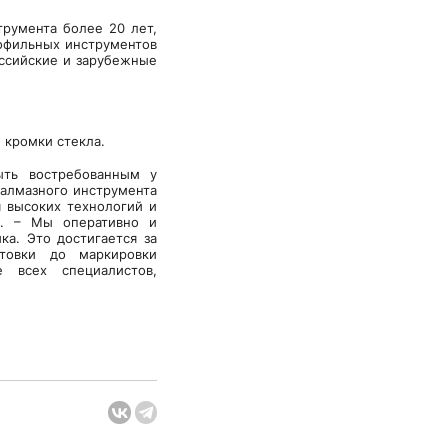
трумента более 20 лет,
рофильных инструментов
оссийские и зарубежные
 кромки стекла.
ыть востребованным у
 алмазного инструмента
я высоких технологий и
и. – Мы оперативно и
ка. Это достигается за
товки до маркировки
 всех специалистов,