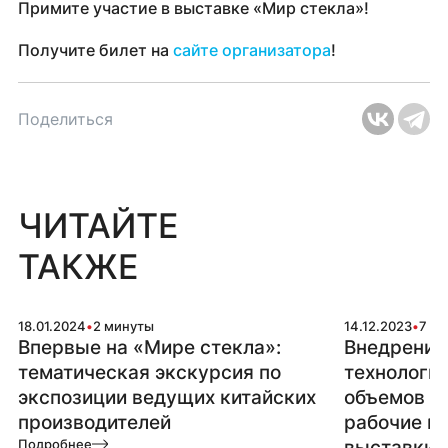
Примите участие в выставке «Мир стекла»!
Получите билет на
сайте организатора
!
Поделиться
ЧИТАЙТЕ
ТАКЖЕ
18.01.2024
•
2 минуты
14.12.2023
•
7 ми
Впервые на «Мире стекла»:
Внедрение
тематическая экскурсия по
технологий
экспозиции ведущих китайских
объемов п
производителей
рабочие ме
Подробнее
выставки п