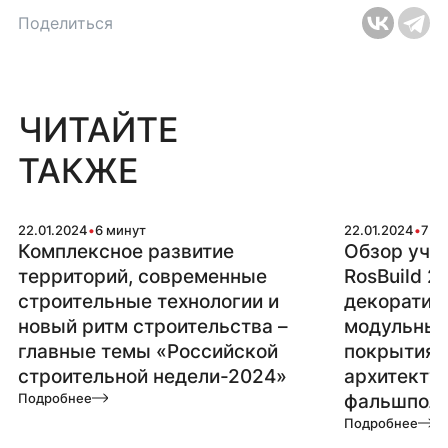
Поделиться
ЧИТАЙТЕ
ТАКЖЕ
22.01.2024
•
6 минут
22.01.2024
•
7 м
Комплексное развитие
Обзор уча
территорий, современные
RosBuild 2
строительные технологии и
декоратив
новый ритм строительства –
модульные
главные темы «Российской
покрытия,
строительной недели-2024»
архитекту
Подробнее
фальшпол
Подробнее